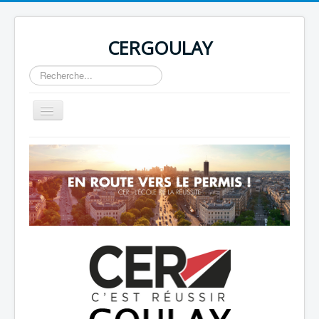
CERGOULAY
Rechercher
Basculer
la
navigation
Home
About
Author Login