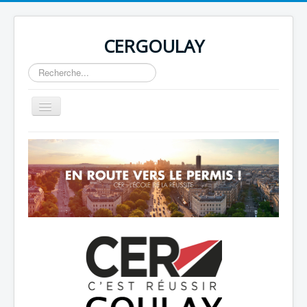
CERGOULAY
Rechercher
Basculer
la
navigation
Home
About
Author Login