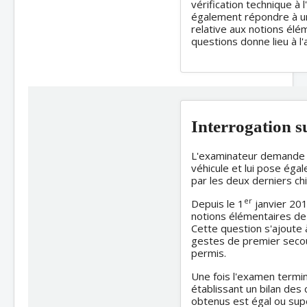
vérification technique à l
également répondre à une
relative aux notions él
questions donne lieu à l
Interrogation s
L'examinateur demande a
véhicule et lui pose éga
par les deux derniers ch
er
Depuis le 1
janvier 201
notions élémentaires de
Cette question s'ajoute à
gestes de premier secour
permis.
Une fois l'examen termin
établissant un bilan des
obtenus est égal ou supér