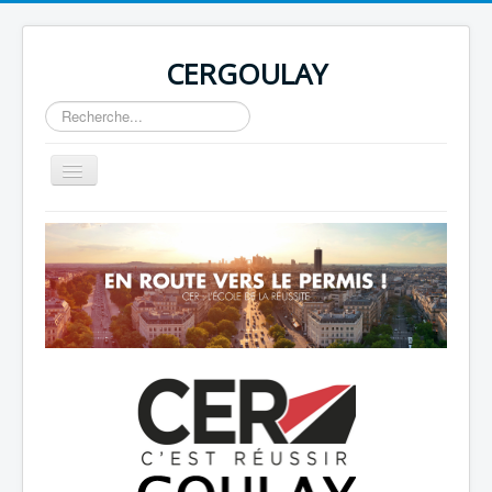
CERGOULAY
Rechercher
Basculer
la
navigation
Home
About
Author Login