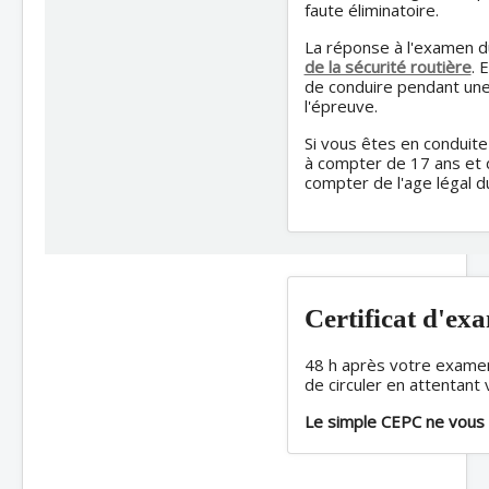
faute éliminatoire.
La réponse à l'examen d
de la sécurité routière
. 
de conduire pendant une
l'épreuve.
Si vous êtes en condui
à compter de 17 ans et d
compter de l'age légal d
Certificat d'ex
48 h après votre examen
de circuler en attentant
Le simple CEPC ne vous p