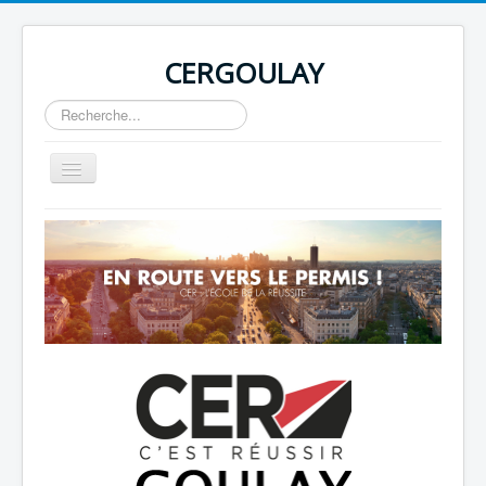
CERGOULAY
Rechercher
Basculer
la
navigation
Home
About
Author Login