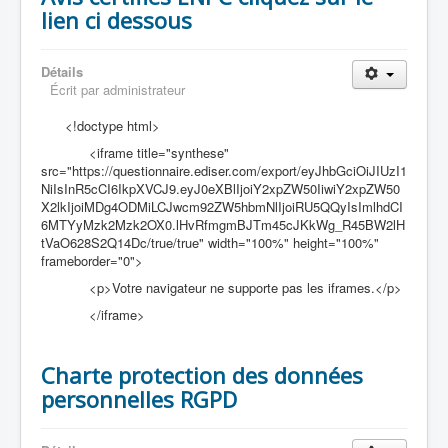
lien ci dessous
Détails
Écrit par
administrateur
<!doctype html>
<iframe title="synthese"
src="https://questionnaire.ediser.com/export/eyJhbGciOiJIUzI1
NiIsInR5cCI6IkpXVCJ9.eyJ0eXBlIjoiY2xpZW50IiwiY2xpZW50
X2lkIjoiMDg4ODMiLCJwcm92ZW5hbmNlIjoiRU5QQyIsImlhdCI
6MTYyMzk2Mzk2OX0.lHvRfmgmBJTm45cJKkWg_R45BW2lH
tVaO628S2Q14Dc/true/true" width="100%" height="100%"
frameborder="0">
<p>Votre navigateur ne supporte pas les iframes.</p>
</iframe>
Charte protection des données
personnelles RGPD