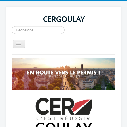
CERGOULAY
Rechercher
Basculer
la
navigation
Home
About
Author Login