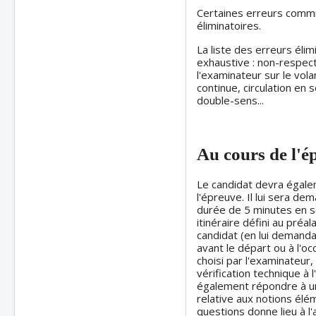
Certaines erreurs commi
éliminatoires.
La liste des erreurs élim
exhaustive : non-respect
l'examinateur sur le vol
continue, circulation en 
double-sens...
Au cours de l'é
Le candidat devra égale
l'épreuve. Il lui sera d
durée de 5 minutes en se
itinéraire défini au préa
candidat (en lui demanda
avant le départ ou à l'oc
choisi par l'examinateur
vérification technique à l
également répondre à une
relative aux notions él
questions donne lieu à l