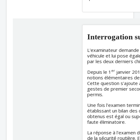
Interrogation s
L'examinateur demande a
véhicule et lui pose éga
par les deux derniers ch
er
Depuis le 1
janvier 201
notions élémentaires de
Cette question s'ajoute à
gestes de premier secour
permis.
Une fois l'examen termin
établissant un bilan des
obtenus est égal ou supér
faute éliminatoire.
La réponse à l'examen d
de la sécurité routière
. 