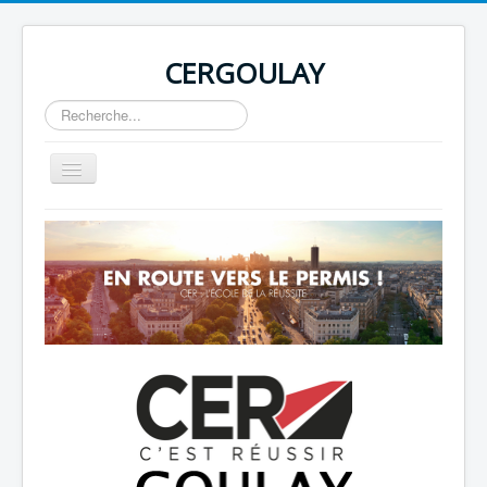
CERGOULAY
Rechercher
Basculer
la
navigation
Home
About
Author Login